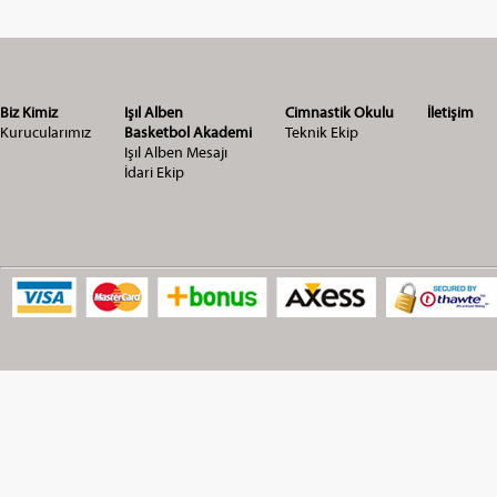
Biz Kimiz
Işıl Alben
Cimnastik Okulu
İletişim
Kurucularımız
Basketbol Akademi
Teknik Ekip
Işıl Alben Mesajı
İdari Ekip